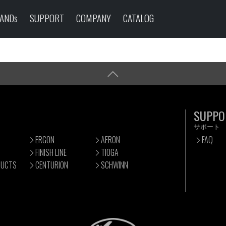
ANDs
SUPPORT
COMPANY
CATALOG
SUPPO
サポート
ERGON
AERON
FAQ
FINISH LINE
TIOGA
DUCTS
CENTURION
SCHWINN