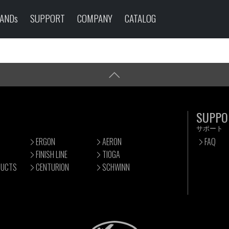
ANDs
SUPPORT
COMPANY
CATALOG
SUPPO
サポート
ERGON
AERON
FAQ
FINISH LINE
TIOGA
DUCTS
CENTURION
SCHWINN