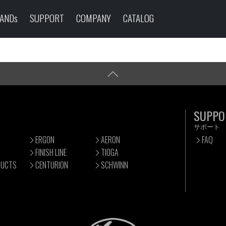
ANDs
SUPPORT
COMPANY
CATALOG
SUPPO
サポート
ERGON
AERON
FAQ
FINISH LINE
TIOGA
DUCTS
CENTURION
SCHWINN