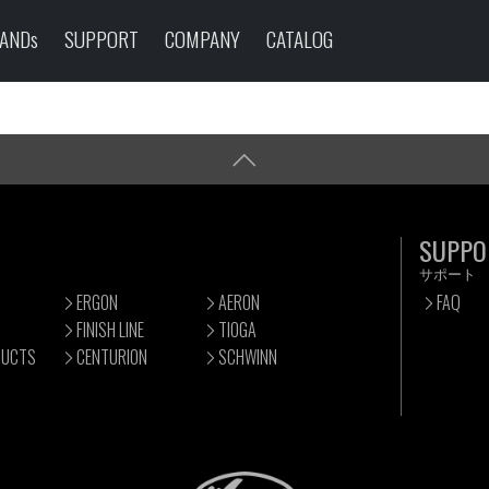
ANDs
SUPPORT
COMPANY
CATALOG
SUPPO
サポート
ERGON
AERON
FAQ
FINISH LINE
TIOGA
DUCTS
CENTURION
SCHWINN