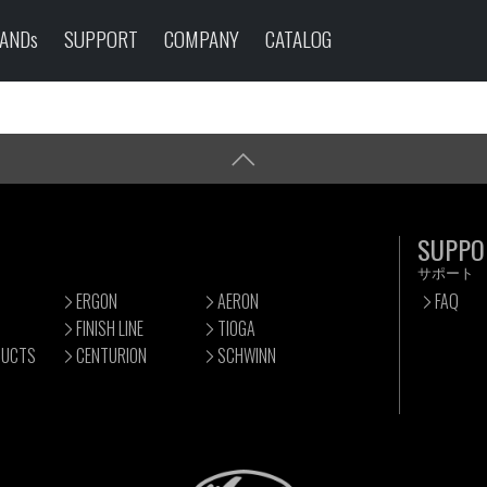
ANDs
SUPPORT
COMPANY
CATALOG
SUPPO
サポート
ERGON
AERON
FAQ
FINISH LINE
TIOGA
DUCTS
CENTURION
SCHWINN