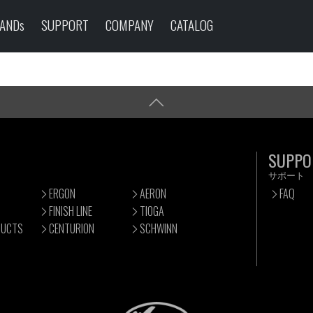
ANDs
SUPPORT
COMPANY
CATALOG
SUPPO
サポート
ERGON
AERON
FAQ
FINISH LINE
TIOGA
DUCTS
CENTURION
SCHWINN