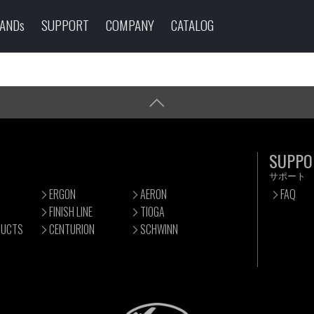
ANDs
SUPPORT
COMPANY
CATALOG
SUPPO
サポート
ERGON
AERON
FAQ
FINISH LINE
TIOGA
DUCTS
CENTURION
SCHWINN