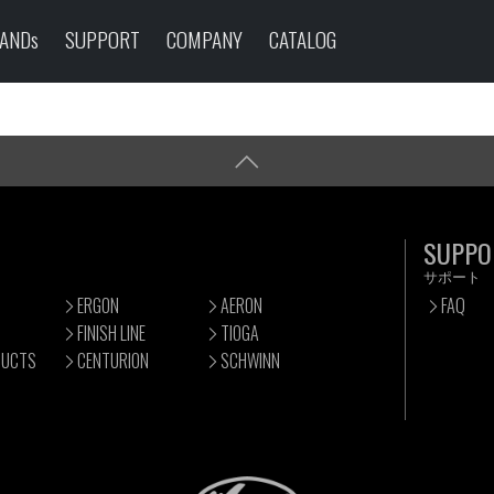
ANDs
SUPPORT
COMPANY
CATALOG
SUPPO
サポート
ERGON
AERON
FAQ
FINISH LINE
TIOGA
DUCTS
CENTURION
SCHWINN