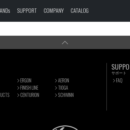
ANDs
SUPPORT
COMPANY
CATALOG
SUPPO
サポート
ERGON
AERON
FAQ
FINISH LINE
TIOGA
DUCTS
CENTURION
SCHWINN