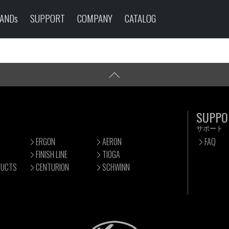
ANDs
SUPPORT
COMPANY
CATALOG
SUPPO
サポート
ERGON
AERON
FAQ
FINISH LINE
TIOGA
DUCTS
CENTURION
SCHWINN