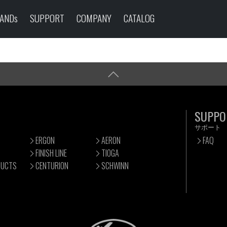
ANDs
SUPPORT
COMPANY
CATALOG
SUPPO
サポート
ERGON
AERON
FAQ
FINISH LINE
TIOGA
DUCTS
CENTURION
SCHWINN