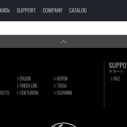
ANDs
SUPPORT
COMPANY
CATALOG
SUPPO
サポート
ERGON
AERON
FAQ
FINISH LINE
TIOGA
DUCTS
CENTURION
SCHWINN