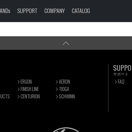
ANDs
SUPPORT
COMPANY
CATALOG
SUPPO
サポート
ERGON
AERON
FAQ
FINISH LINE
TIOGA
DUCTS
CENTURION
SCHWINN