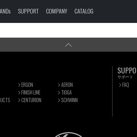
ANDs
SUPPORT
COMPANY
CATALOG
SUPPO
サポート
ERGON
AERON
FAQ
FINISH LINE
TIOGA
DUCTS
CENTURION
SCHWINN