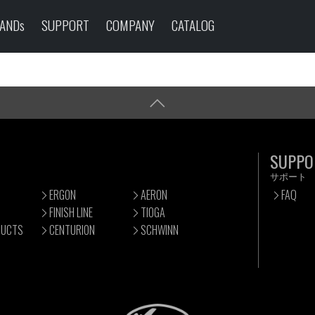
ANDs
SUPPORT
COMPANY
CATALOG
SUPPO
サポート
ERGON
AERON
FAQ
FINISH LINE
TIOGA
DUCTS
CENTURION
SCHWINN