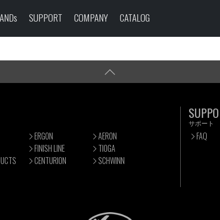
ANDs
SUPPORT
COMPANY
CATALOG
SUPPO
サポート
ERGON
AERON
FAQ
FINISH LINE
TIOGA
DUCTS
CENTURION
SCHWINN