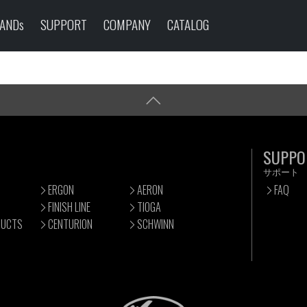
ANDs
SUPPORT
COMPANY
CATALOG
SUPPO
サポート
ERGON
AERON
FAQ
FINISH LINE
TIOGA
DUCTS
CENTURION
SCHWINN