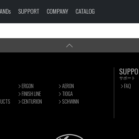
ANDs
SUPPORT
COMPANY
CATALOG
SUPPO
サポート
ERGON
AERON
FAQ
FINISH LINE
TIOGA
DUCTS
CENTURION
SCHWINN