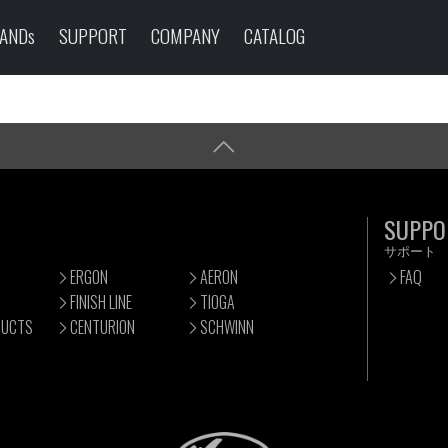
ANDs
SUPPORT
COMPANY
CATALOG
SUPPO
サポート
ERGON
AERON
FAQ
FINISH LINE
TIOGA
DUCTS
CENTURION
SCHWINN