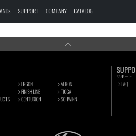
ANDs
SUPPORT
COMPANY
CATALOG
SUPPO
サポート
ERGON
AERON
FAQ
FINISH LINE
TIOGA
DUCTS
CENTURION
SCHWINN