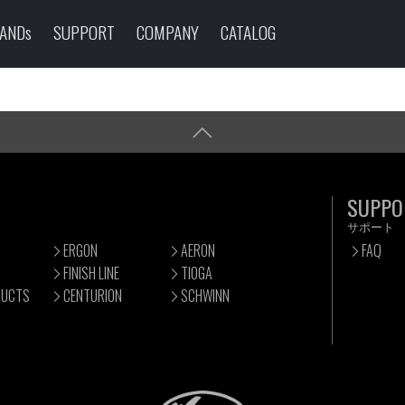
ANDs
SUPPORT
COMPANY
CATALOG
SUPPO
サポート
ERGON
AERON
FAQ
FINISH LINE
TIOGA
DUCTS
CENTURION
SCHWINN