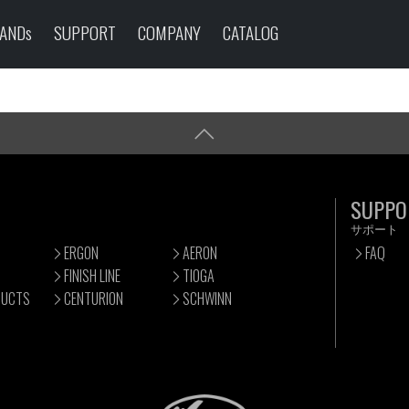
ANDs
SUPPORT
COMPANY
CATALOG
SUPPO
サポート
ERGON
AERON
FAQ
FINISH LINE
TIOGA
DUCTS
CENTURION
SCHWINN