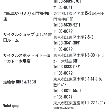
Tel.03-5809-9701
〒135-0041
自転車や りんりん門前仲町
東京都江東区冬木15-9 ﾙｲｼｬﾄﾚ
店
門前仲町 1F
Tel.03-5639-9211
〒135-0042
サイクルショップ よしだ 吉
東京都江東区木場2-5-3
田ルーム
Tel.03-3641-3091
〒135-0042
サイクルスポット イトーヨ
東京都江東区木場1-5-30 ｲﾄｰﾖｰ
ーカドー木場店
ｶﾄﾞｰ木場店B1F
Tel.03-6666-0671
〒135-0042
東京都江東区木場6-1-14-7 矢
走輪舎 BIKE＆TECH
数ﾋﾞﾙ1F
Tel.03-6810-5570
〒135-0047
東京都江東区富岡1-2-22 ｸﾚｳﾞｨ
VeloEquip
ｱ門前仲町1F