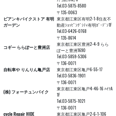
Tel.03-5875-8580
〒135-0063
ビアンキバイクストア 有明
東京都江東区有明2-1-8住友不
ガーデン
動産ｼｮｯﾋﾟﾝｸﾞｼﾃｨ有明ｶﾞｰﾃﾞﾝ1F
Tel.03-6426-0768
〒135-8614
東京都江東区豊洲2-4-9 らら
コギー ららぽーと豊洲店
ぽーと豊洲1690
Tel.03-5859-5306
〒136-0071
自転車や りんりん亀戸店
東京都江東区亀戸6-55-17
Tel.03-5836-1901
〒136-0071
東京都江東区亀戸4-46-16 ﾊｲﾂA
(株) フォーチュンバイク
1F
Tel.03-5875-1021
〒136-0071
cycle Repair HIDE
東京都江東区亀戸2-6-1-106