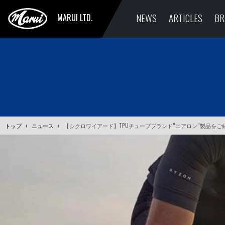
NEWS
ARTICLES
BR
MARUI LTD.
トップ
›
ニュース
›
【シクロワイアード】TPUチューブブランド”エアロン”製品をご