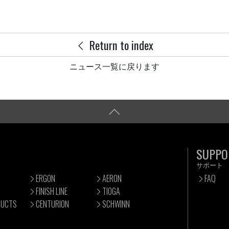
Return to index
ニュース一覧に戻ります
SUPPO
サポート
ERGON
AERON
FAQ
FINISH LINE
TIOGA
DUCTS
CENTURION
SCHWINN