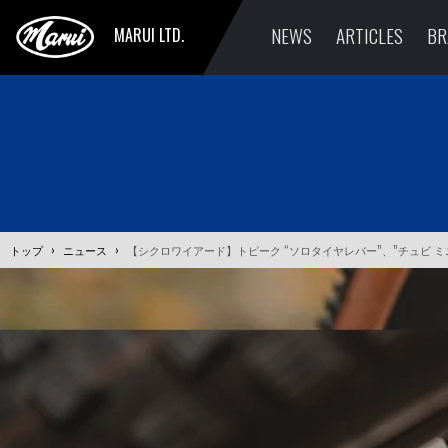
NEWS
ARTICLES
BR
MARUI LTD.
トップ
›
ニュース
›
【シクロワイアード】トピーク “ソロタイヤレバー”、”チュビ ミニ 