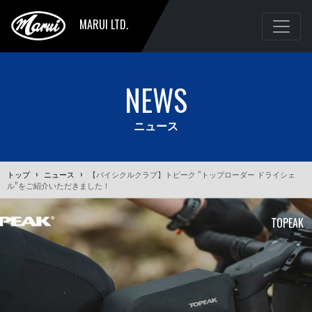
MARUI LTD.
NEWS
ニュース
トップ
›
ニュース
›
【バイシクルクラブ】トピーク “トップローダー ドライシェ
ル”をご紹介いただきました！
TOPEAK