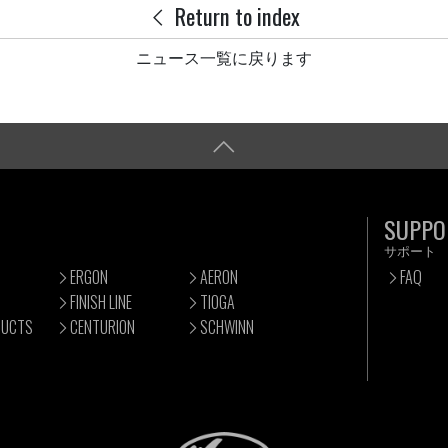
Return to index
ニュース一覧に戻ります
SUPPO
サポート
ERGON
AERON
FAQ
FINISH LINE
TIOGA
DUCTS
CENTURION
SCHWINN