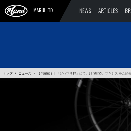
NEWS
ARTICLES
BR
MARUI LTD.
トップ
›
ニュース
›
【 YouTube 】「どハマりTV」にて、DT SWISS、マキシス を