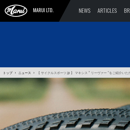
NEWS
ARTICLES
BR
MARUI LTD.
トップ
›
ニュース
›
【 サイクルスポーツ.jp 】 マキシス ” リーヴァー “をご紹介い